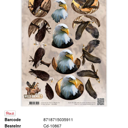
Barcode
8718715035911
Bestelnr
Cd-10867