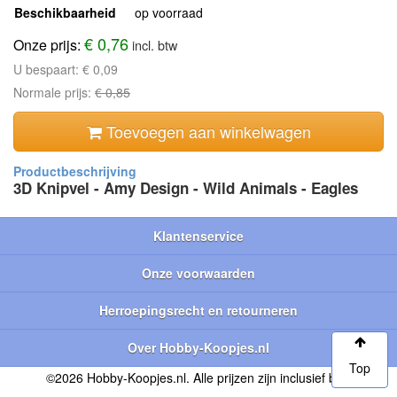
Beschikbaarheid
op voorraad
€ 0,76
Onze prijs:
incl. btw
U bespaart:
€ 0,09
Normale prijs:
€ 0,85
Toevoegen aan winkelwagen
3D Knipvel - Amy Design - Wild Animals - Eagles
Klantenservice
Onze voorwaarden
Herroepingsrecht en retourneren
Over Hobby-Koopjes.nl
Top
©2026 Hobby-Koopjes.nl. Alle prijzen zijn inclusief btw.