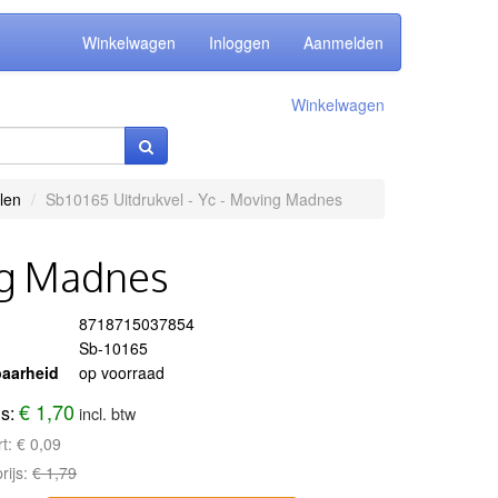
Winkelwagen
Inloggen
Aanmelden
Winkelwagen
len
Sb10165 Uitdrukvel - Yc - Moving Madnes
ing Madnes
8718715037854
Sb-10165
aarheid
op voorraad
€ 1,70
js:
incl. btw
rt:
€ 0,09
rijs:
€ 1,79