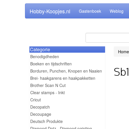
Hobby-Koopjes.nl
Gastenboek
Weblog
Categorie
Home
Benodigdheden
Boeken en tijdschriften
Sb1
Borduren, Punchen, Knopen en Naaien
Brei- haakgarens en haakpakketten
Brother Scan N Cut
Clear stamps - Inkt
Cricut
Decopatch
Decoupage
Deutsch Produkte
Diamond Dotz - Diamond painting