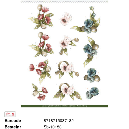
Barcode
8718715037182
Bestelnr
Sb-10156