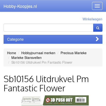
Hobby-Koopjes.nl
Toggl
navig
Winkelwagen
Categorie
Home
Hobbyjournaal merken
Precious Marieke
Marieke Stansvellen
Sb10156 Uitdrukvel Pm Fantastic Flower
Sb10156 Uitdrukvel Pm
Fantastic Flower