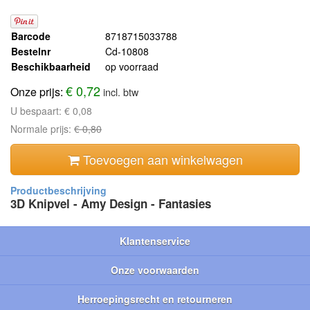
Barcode
8718715033788
Bestelnr
Cd-10808
Beschikbaarheid
op voorraad
€ 0,72
Onze prijs:
incl. btw
U bespaart:
€ 0,08
Normale prijs:
€ 0,80
Toevoegen aan winkelwagen
3D Knipvel - Amy Design - Fantasies
Klantenservice
Onze voorwaarden
Herroepingsrecht en retourneren