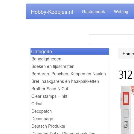
Hobby-Koopjes.nl
Gastenboek
Weblog
Categorie
Home
Benodigdheden
Boeken en tijdschriften
312
Borduren, Punchen, Knopen en Naaien
Brei- haakgarens en haakpakketten
Brother Scan N Cut
Clear stamps - Inkt
Cricut
Decopatch
Decoupage
Deutsch Produkte
Diamond Dotz - Diamond painting