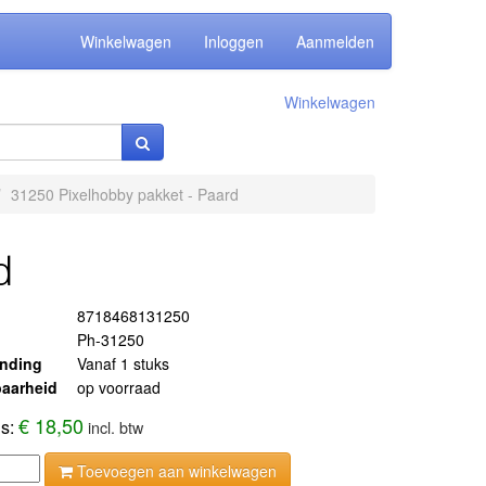
Winkelwagen
Inloggen
Aanmelden
Winkelwagen
31250 Pixelhobby pakket - Paard
d
8718468131250
Ph-31250
ending
Vanaf 1 stuks
aarheid
op voorraad
€ 18,50
js:
incl. btw
Toevoegen aan winkelwagen