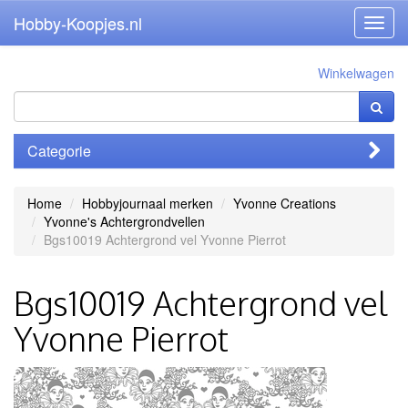
Hobby-Koopjes.nl
Toggl
navig
Winkelwagen
Categorie
Home
Hobbyjournaal merken
Yvonne Creations
Yvonne's Achtergrondvellen
Bgs10019 Achtergrond vel Yvonne Pierrot
Bgs10019 Achtergrond vel
Yvonne Pierrot