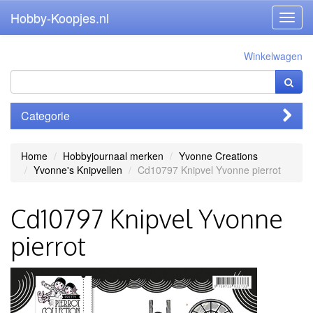
Hobby-Koopjes.nl
Toggl
navig
Winkelwagen
Categorie
Home
Hobbyjournaal merken
Yvonne Creations
Yvonne's Knipvellen
Cd10797 Knipvel Yvonne pierrot
Cd10797 Knipvel Yvonne
pierrot