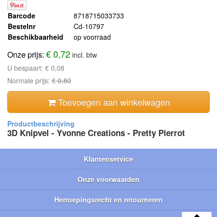
Barcode
8718715033733
Bestelnr
Cd-10797
Beschikbaarheid
op voorraad
€ 0,72
Onze prijs:
incl. btw
U bespaart:
€ 0,08
Normale prijs:
€ 0,80
Toevoegen aan winkelwagen
3D Knipvel - Yvonne Creations - Pretty Pierrot
Klantenservice
Onze voorwaarden
Herroepingsrecht en retourneren