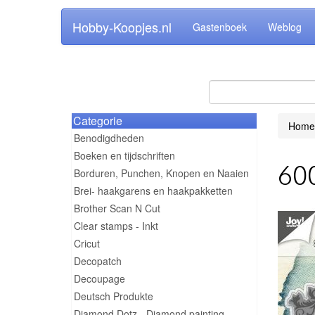
Hobby-Koopjes.nl
Gastenboek
Weblog
Categorie
Home
Benodigdheden
Boeken en tijdschriften
60
Borduren, Punchen, Knopen en Naaien
Brei- haakgarens en haakpakketten
Brother Scan N Cut
Clear stamps - Inkt
Cricut
Decopatch
Decoupage
Deutsch Produkte
Diamond Dotz - Diamond painting