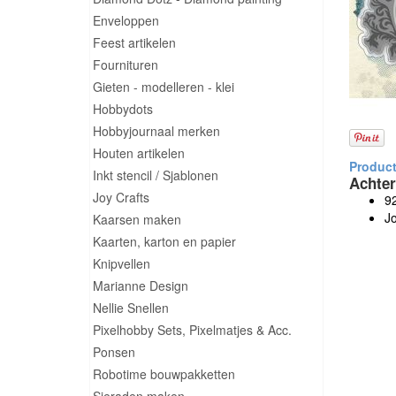
Enveloppen
Feest artikelen
Fournituren
Gieten - modelleren - klei
Hobbydots
Hobbyjournaal merken
Houten artikelen
Inkt stencil / Sjablonen
Achter
Joy Crafts
9
Jo
Kaarsen maken
Kaarten, karton en papier
Knipvellen
Marianne Design
Nellie Snellen
Pixelhobby Sets, Pixelmatjes & Acc.
Ponsen
Robotime bouwpakketten