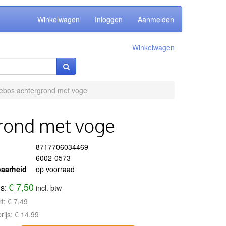
Winkelwagen
Inloggen
Aanmelden
Winkelwagen
ebos achtergrond met voge
rond met voge
8717706034469
6002-0573
aarheid
op voorraad
€ 7,50
js:
incl. btw
rt:
€ 7,49
rijs:
€ 14,99