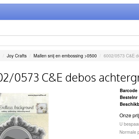
Joy Crafts
Mallen snij en embossing >0500
6002/0573 C&E d
02/0573 C&E debos achterg
Barcode
Bestelnr
Beschikb
Onze pri
U bespaa
Normale p