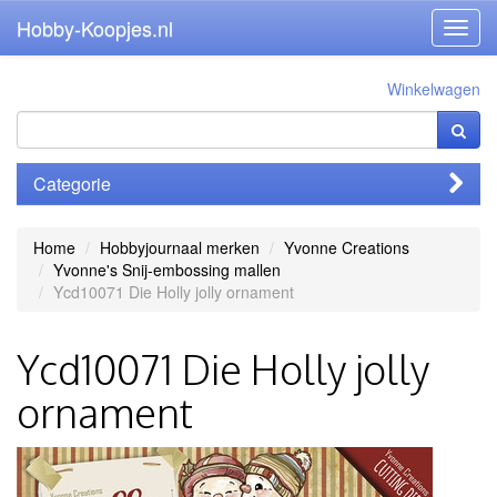
Hobby-Koopjes.nl
Toggl
navig
Winkelwagen
Categorie
Home
Hobbyjournaal merken
Yvonne Creations
Yvonne's Snij-embossing mallen
Ycd10071 Die Holly jolly ornament
Ycd10071 Die Holly jolly
ornament