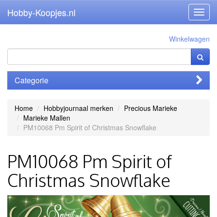
Hobby-Koopjes.nl
Toggl
navig
Winkelwagen
Categorie
Home
Hobbyjournaal merken
Precious Marieke
Marieke Mallen
PM10068 Pm Spirit of Christmas Snowflake
PM10068 Pm Spirit of
Christmas Snowflake