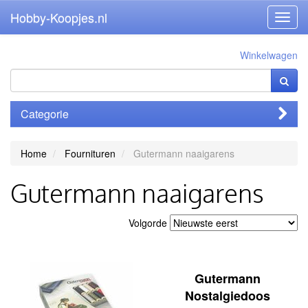
Hobby-Koopjes.nl
Toggl
navig
Winkelwagen
Categorie
Home
Fournituren
Gutermann naaigarens
Gutermann naaigarens
Volgorde
Gutermann
Nostalgiedoos