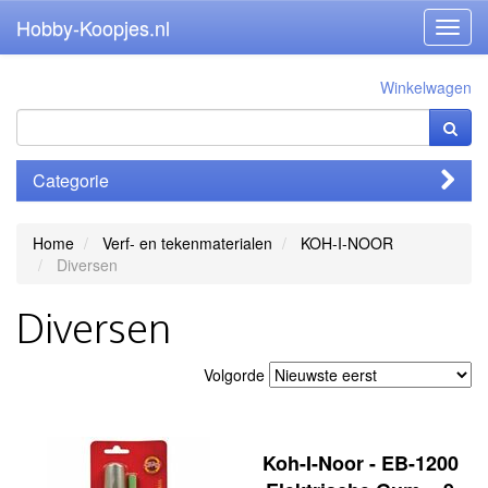
Hobby-Koopjes.nl
Toggl
navig
Winkelwagen
Categorie
Home
Verf- en tekenmaterialen
KOH-I-NOOR
Diversen
Diversen
Volgorde
Koh-I-Noor - EB-1200