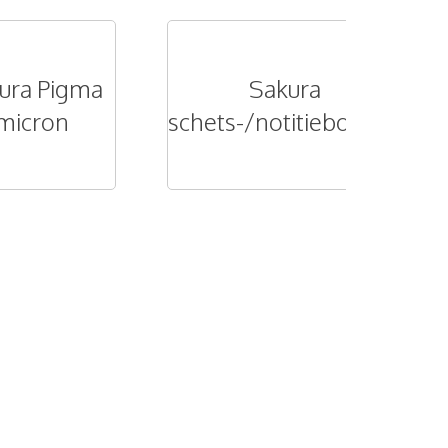
ura Pigma
Sakura
micron
schets-/notitieboeken