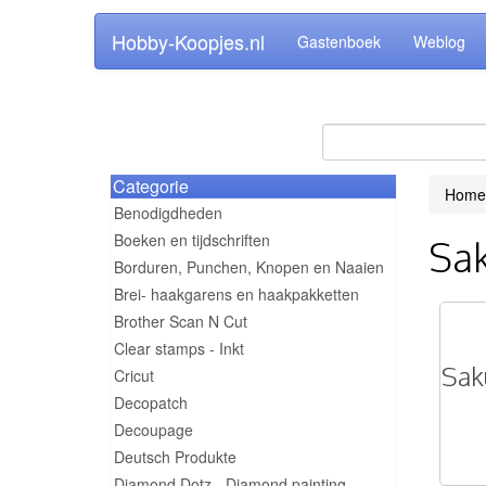
Hobby-Koopjes.nl
Gastenboek
Weblog
Categorie
Home
Benodigdheden
Boeken en tijdschriften
Sa
Borduren, Punchen, Knopen en Naaien
Brei- haakgarens en haakpakketten
Brother Scan N Cut
Clear stamps - Inkt
Sak
Cricut
Decopatch
Decoupage
Deutsch Produkte
Diamond Dotz - Diamond painting