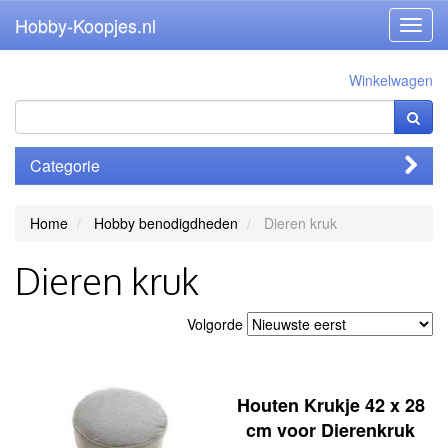
Hobby-Koopjes.nl
Toggl
navig
Winkelwagen
Categorie
Home
Hobby benodigdheden
Dieren kruk
Dieren kruk
Volgorde
Houten Krukje 42 x 28
cm voor Dierenkruk