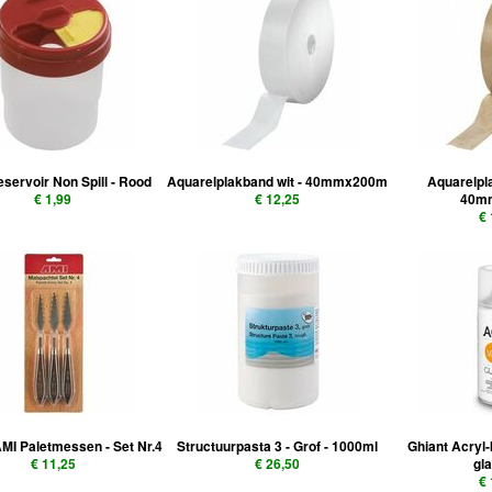
servoir Non Spill - Rood
Aquarelplakband wit - 40mmx200m
Aquarelpl
€ 1,99
€ 12,25
40m
€
MI Paletmessen - Set Nr.4
Structuurpasta 3 - Grof - 1000ml
Ghiant Acryl
€ 11,25
€ 26,50
gl
€