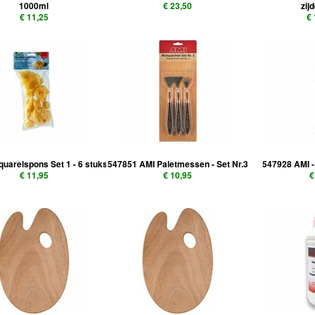
1000ml
€ 23,50
zij
€ 11,25
€
uarelspons Set 1 - 6 stuks
547851 AMI Paletmessen - Set Nr.3
547928 AMI -
€ 11,95
€ 10,95
€