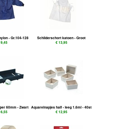
nylon - Gr.104-128
Schilderschort katoen - Groot
 9,45
€ 13,95
jper 60mm - Zwart
Aquarelnapjes half - leeg 1.6ml - 40st
 6,55
€ 12,95