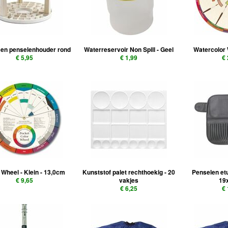
- en penselenhouder rond
Waterreservoir Non Spill - Geel
Watercolor 
€ 5,95
€ 1,99
€
 Wheel - Klein - 13,0cm
Kunststof palet rechthoekig - 20
Penselen etu
€ 9,65
vakjes
19
€ 6,25
€