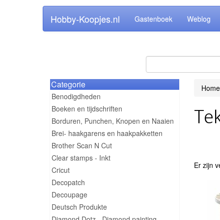
Hobby-Koopjes.nl
Gastenboek
Weblog
Categorie
Home
Benodigdheden
Boeken en tijdschriften
Tek
Borduren, Punchen, Knopen en Naaien
Brei- haakgarens en haakpakketten
Brother Scan N Cut
Clear stamps - Inkt
Er zijn 
Cricut
Decopatch
Decoupage
Deutsch Produkte
Diamond Dotz - Diamond painting