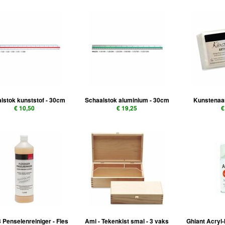
lstok kunststof - 30cm
Schaalstok aluminium - 30cm
Kunstenaar
€ 10,50
€ 19,25
€
 Penselenreiniger - Fles
Ami - Tekenkist smal - 3 vaks
Ghiant Acryl