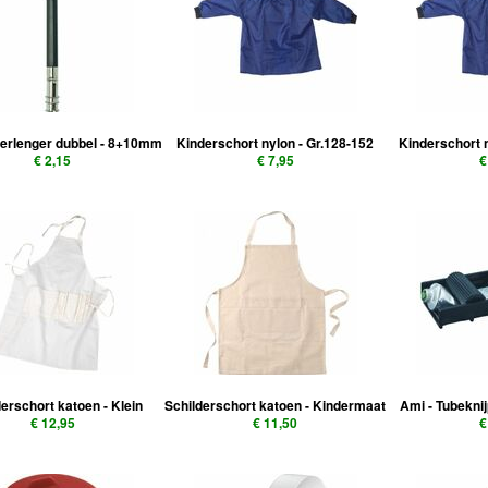
verlenger dubbel - 8+10mm
Kinderschort nylon - Gr.128-152
Kinderschort 
€ 2,15
€ 7,95
€
erschort katoen - Klein
Schilderschort katoen - Kindermaat
Ami - Tubekni
€ 12,95
€ 11,50
€