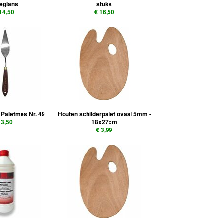
deglans
stuks
 14,50
€ 16,50
 Paletmes Nr. 49
Houten schilderpalet ovaal 5mm -
 3,50
18x27cm
€ 3,99