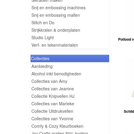
Sieraden maken
Snij en embossing machines
Snij en embossing mallen
Stitch en Do
Strijkkralen & onderplaten
Studio Light
Potlood 
Verf- en tekenmaterialen
Collecties
Aanbieding
Alcohol inkt benodigheden
Collecties van Amy
Collecties van Jeanine
Collectie Knipvellen HJ
Collecties van Marieke
Collectie Uitdrukvellen
Schild
Collecties van Yvonne
Comfy & Cozy Kleurboeken
Joy Crafts mallen 50% korting