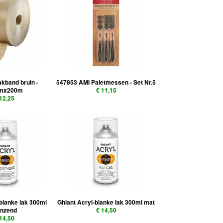
akband bruin -
547853 AMI Paletmessen - Set Nr.5
mx200m
€ 11,15
 12,25
-blanke lak 300ml
Ghiant Acryl-blanke lak 300ml mat
anzend
€ 14,50
 14,50