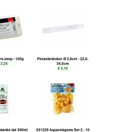
s-zeep - 100g
Penselenkoker Ø 2,8cm - 22,5-
 2,25
34,5cm
€ 2,10
-blanke lak 300ml
531229 Aquarelspons Set 2 - 10