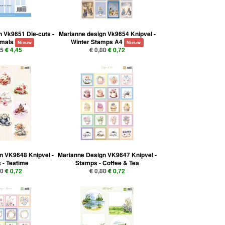
 Vk9651 Die-cuts -
Marianne design Vk9654 Knipvel -
imals
Winter Stamps A4
Nieuw
Nieuw
95
€ 4,45
€ 0,80
€ 0,72
n VK9648 Knipvel -
Marianne Design VK9647 Knipvel -
s - Teatime
Stamps - Coffee & Tea
80
€ 0,72
€ 0,80
€ 0,72