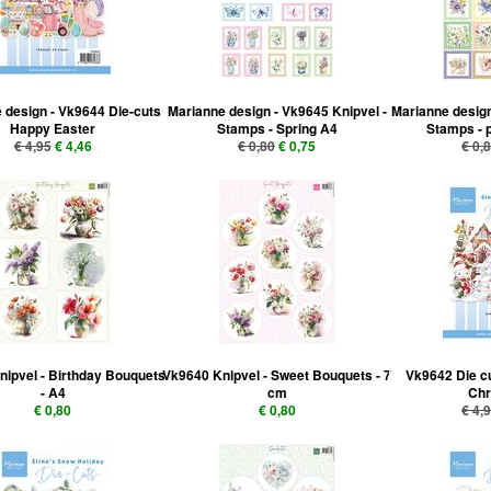
 design - Vk9644 Die-cuts
Marianne design - Vk9645 Knipvel -
Marianne design
Happy Easter
Stamps - Spring A4
Stamps - 
€ 4,95
€ 4,46
€ 0,80
€ 0,75
€ 0,
ipvel - Birthday Bouquets
Vk9640 Knipvel - Sweet Bouquets - 7
Vk9642 Die cu
- A4
cm
Chr
€ 0,80
€ 0,80
€ 4,