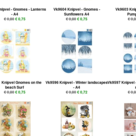
ipvel - Gnomes - Lanterns
Vk9604 Knipvel - Gnomes -
Vk9603 Knip
- A4
Sunflowers A4
Pump
€ 0,80
€ 0,75
€ 0,80
€ 0,75
€ 0,
 Knipvel Gnomes on the
Vk9596 Knipvel - Winter landscapes
Vk9597 Knipvel 
beach Surf
- A4
€ 0,80
€ 0,75
€ 0,80
€ 0,72
€ 0,