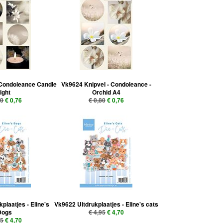
Condoleance Candle
Vk9624 Knipvel - Condoleance -
light
Orchid A4
80
€ 0,76
€ 0,80
€ 0,76
plaatjes - Eline's
Vk9622 Uitdrukplaatjes - Eline's cats
Dogs
€ 4,95
€ 4,70
95
€ 4,70