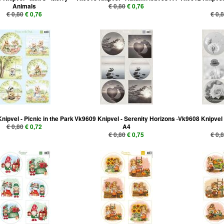
Animals
€ 0,80
€ 0,76
€ 0,80
€ 0,76
€ 0,
nipvel - Picnic in the Park
Vk9609 Knipvel - Serenity Horizons -
Vk9608 Knipvel 
€ 0,80
€ 0,72
A4
€ 0,80
€ 0,75
€ 0,