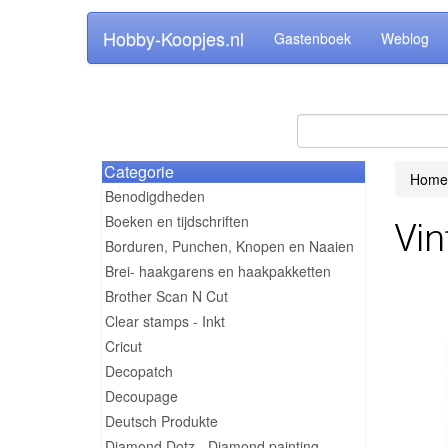
Hobby-Koopjes.nl
Gastenboek
Weblog
Categorie
Home
Benodigdheden
Boeken en tijdschriften
Vin
Borduren, Punchen, Knopen en Naaien
Brei- haakgarens en haakpakketten
Brother Scan N Cut
Clear stamps - Inkt
Cricut
Decopatch
Decoupage
Deutsch Produkte
Diamond Dotz - Diamond painting