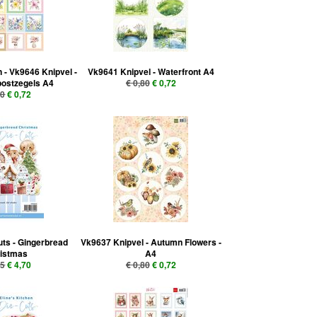
 - Vk9646 Knipvel -
Vk9641 Knipvel - Waterfront A4
postzegels A4
€ 0,80
€ 0,72
80
€ 0,72
ts - Gingerbread
Vk9637 Knipvel - Autumn Flowers -
istmas
A4
95
€ 4,70
€ 0,80
€ 0,72