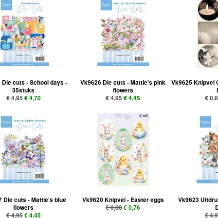
Die cuts - School days -
Vk9626 Die cuts - Mattie's pink
Vk9625 Knipvel 
35stuks
flowers
€ 4,95
€ 4,70
€ 4,95
€ 4,45
€ 0,
 Die cuts - Mattie's blue
Vk9620 Knipvel - Easter eggs
Vk9623 Uitdruk
flowers
€ 0,80
€ 0,76
€ 4,95
€ 4,45
€ 4,