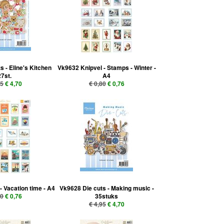
s - Eline's Kitchen
Vk9632 Knipvel - Stamps - Winter -
27st.
A4
95
€ 4,70
€ 0,80
€ 0,76
- Vacation time - A4
Vk9628 Die cuts - Making music -
80
€ 0,76
35stuks
€ 4,95
€ 4,70