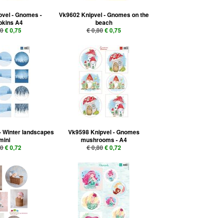
vel - Gnomes -
Vk9602 Knipvel - Gnomes on the
kins A4
beach
80
€ 0,75
€ 0,80
€ 0,75
- Winter landscapes
Vk9598 Knipvel - Gnomes
mini
mushrooms - A4
80
€ 0,72
€ 0,80
€ 0,72