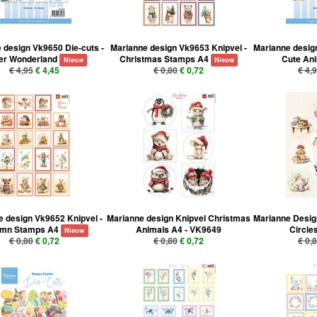
 design Vk9650 Die-cuts -
Marianne design Vk9653 Knipvel -
Marianne design
er Wonderland
Christmas Stamps A4
Cute An
Nieuw
Nieuw
€ 4,95
€ 4,45
€ 0,80
€ 0,72
€ 4,
 design Vk9652 Knipvel -
Marianne design Knipvel Christmas
Marianne Desig
umn Stamps A4
Animals A4 - VK9649
Circle
Nieuw
€ 0,80
€ 0,72
€ 0,80
€ 0,72
€ 0,