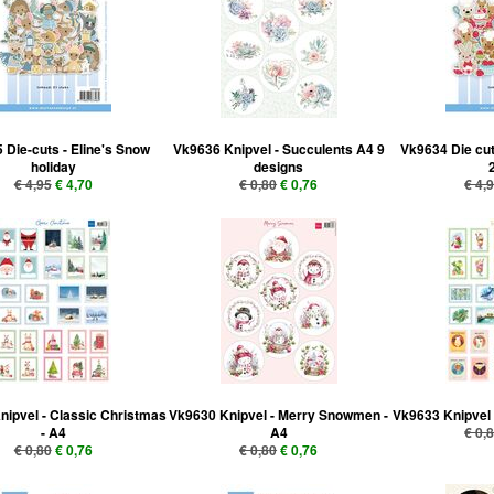
 Die-cuts - Eline's Snow
Vk9636 Knipvel - Succulents A4 9
Vk9634 Die cut
holiday
designs
€ 4,95
€ 4,70
€ 0,80
€ 0,76
€ 4,
ipvel - Classic Christmas
Vk9630 Knipvel - Merry Snowmen -
Vk9633 Knipvel 
- A4
A4
€ 0,
€ 0,80
€ 0,76
€ 0,80
€ 0,76