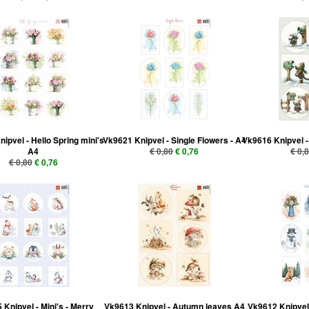
ipvel - Hello Spring mini's
Vk9621 Knipvel - Single Flowers - A4
Vk9616 Knipvel -
A4
€ 0,80
€ 0,76
€ 0,
€ 0,80
€ 0,76
Knipvel - Mini's - Merry
Vk9613 Knipvel - Autumn leaves A4
Vk9612 Knipvel