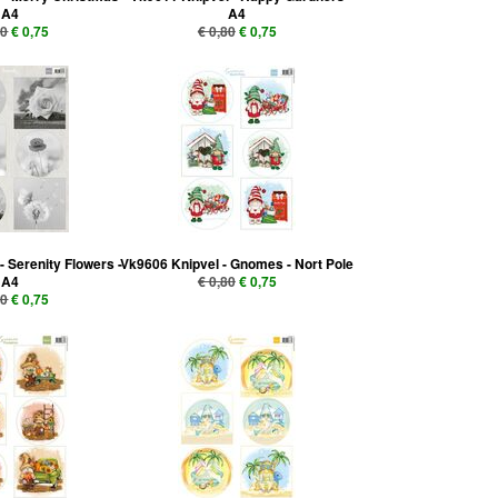
A4
A4
80
€ 0,75
€ 0,80
€ 0,75
- Serenity Flowers -
Vk9606 Knipvel - Gnomes - Nort Pole
A4
€ 0,80
€ 0,75
80
€ 0,75