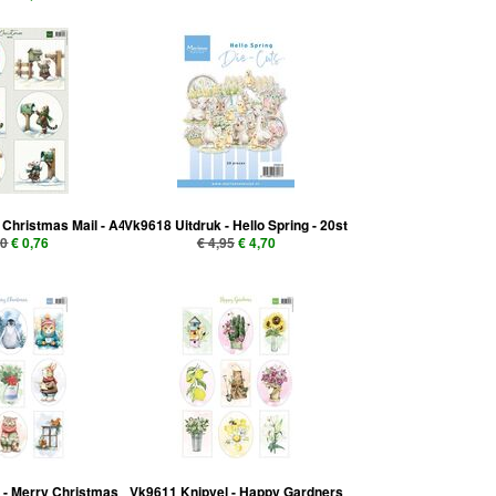
 Christmas Mail - A4
Vk9618 Uitdruk - Hello Spring - 20st
80
€ 0,76
€ 4,95
€ 4,70
 - Merry Christmas
Vk9611 Knipvel - Happy Gardners