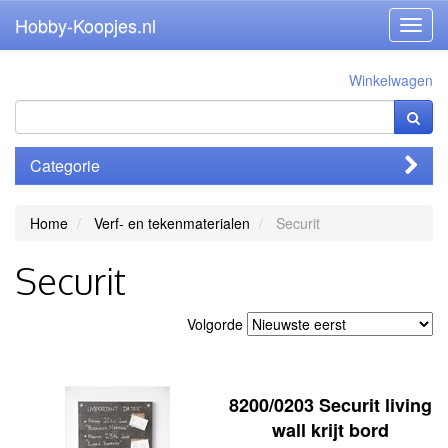
Hobby-Koopjes.nl
Toggl
navig
Winkelwagen
Categorie
Home
Verf- en tekenmaterialen
Securit
Securit
Volgorde
8200/0203 Securit living
wall krijt bord