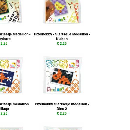
artsetje Medaillon -
Pixelhobby - Startsetje Medaillon -
pybara
Kuiken
 2,25
€ 2,25
artsetje medaillon
Pixelhobby Startsetje medaillon -
likopt
Dino 2
 2,25
€ 2,25