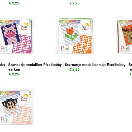
€ 2,25
€ 2,25
bby - Startsetje medaillon
Pixelhobby - Startsetje medaillon tulp
Pixelhobby - S
varken
€ 2,25
e
€ 2,25
€