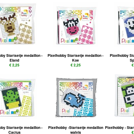
bby Startsetje medaillon -
Pixelhobby Startsetje medaillon -
Pixelhobby St
Eland
Koe
Sp
€ 2,25
€ 2,25
€
bby Startsetje medaillon -
Pixelhobby -Startsetje medaillon
Pixelhobby - Sta
Cactus
walvis
€