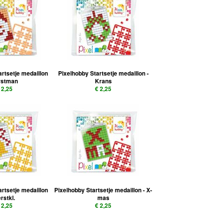
artsetje medaillon
Pixelhobby Startsetje medaillon -
rstman
Krans
 2,25
€ 2,25
artsetje medaillon
Pixelhobby Startsetje medaillon - X-
rstkl.
mas
 2,25
€ 2,25