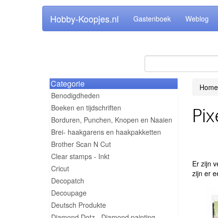
Hobby-Koopjes.nl
Gastenboek
Weblog
Categorie
Home
Benodigdheden
Boeken en tijdschriften
Pix
Borduren, Punchen, Knopen en Naaien
Brei- haakgarens en haakpakketten
Brother Scan N Cut
Clear stamps - Inkt
Er zijn 
Cricut
zijn er 
Decopatch
Decoupage
Deutsch Produkte
Diamond Dotz - Diamond painting