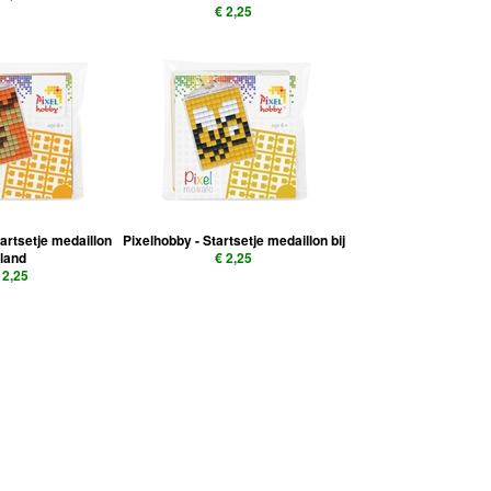
€ 2,25
tartsetje medaillon
Pixelhobby - Startsetje medaillon bij
land
€ 2,25
 2,25