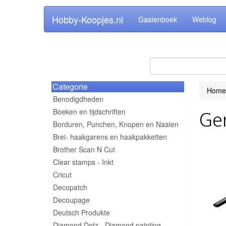
Hobby-Koopjes.nl
Gastenboek
Weblog
Categorie
Home
Benodigdheden
Boeken en tijdschriften
Ge
Borduren, Punchen, Knopen en Naaien
Brei- haakgarens en haakpakketten
Brother Scan N Cut
Clear stamps - Inkt
Cricut
Decopatch
Decoupage
Deutsch Produkte
Diamond Dotz - Diamond painting