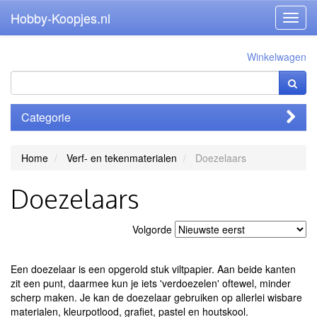
Hobby-Koopjes.nl
Toggl
navig
Winkelwagen
Categorie
Home
Verf- en tekenmaterialen
Doezelaars
Doezelaars
Volgorde
Een doezelaar is een opgerold stuk viltpapier. Aan beide kanten
zit een punt, daarmee kun je iets 'verdoezelen' oftewel, minder
scherp maken. Je kan de doezelaar gebruiken op allerlei wisbare
materialen, kleurpotlood, grafiet, pastel en houtskool.