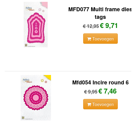
MFD077 Multi frame dies
tags
€ 9,71
€ 12,95
Toevoegen
Mfd054 Incire round 6
€ 7,46
€ 9,95
Toevoegen