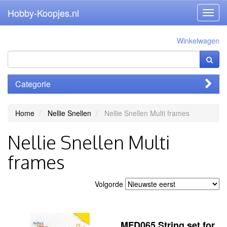
Hobby-Koopjes.nl
Toggl
navig
Winkelwagen
Categorie
Home
Nellie Snellen
Nellie Snellen Multi frames
Nellie Snellen Multi
frames
Volgorde
MFD065 String set for