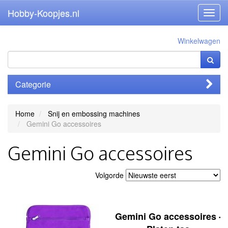
Hobby-Koopjes.nl
Toggl
navig
Winkelwagen
Categorie
Home
Snij en embossing machines
Gemini Go accessoires
Gemini Go accessoires
Volgorde
Gemini Go accessoires -