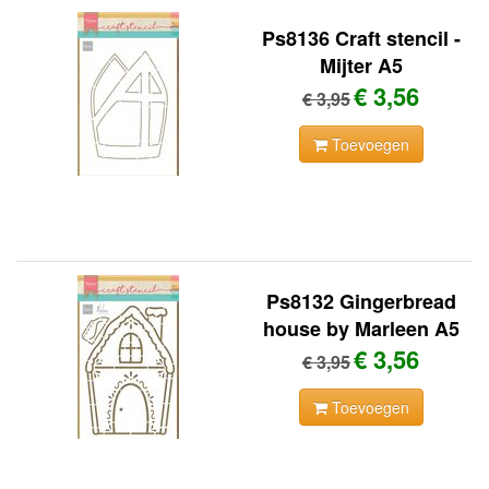
Ps8136 Craft stencil -
Mijter A5
€ 3,56
€ 3,95
Toevoegen
Ps8132 Gingerbread
house by Marleen A5
€ 3,56
€ 3,95
Toevoegen