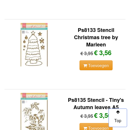
Ps8133 Stencil
Christmas tree by
Marleen
€ 3,56
€ 3,95
Toevoegen
Ps8135 Stencil - Tiny's
Autumn leaves A5
€ 3,56
€ 3,95
Top
Toevoegen