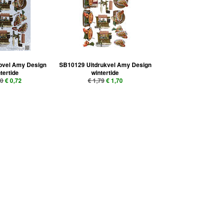
pvel Amy Design
SB10129 Uitdrukvel Amy Design
tertide
wintertide
80
€ 0,72
€ 1,79
€ 1,70