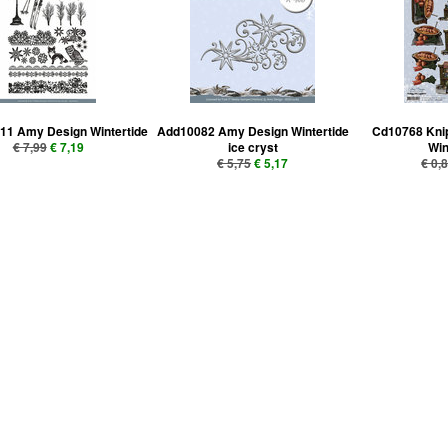
11 Amy Design Wintertide
Add10082 Amy Design Wintertide
Cd10768 Kni
€ 7,99
€ 7,19
ice cryst
Win
€ 5,75
€ 5,17
€ 0,