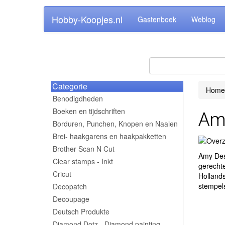
Hobby-Koopjes.nl
Gastenboek
Weblog
Categorie
Home
Benodigdheden
Boeken en tijdschriften
Amy
Borduren, Punchen, Knopen en Naaien
Brei- haakgarens en haakpakketten
Brother Scan N Cut
Amy Desi
Clear stamps - Inkt
gerechte
Cricut
Hollands
stempel
Decopatch
Decoupage
Deutsch Produkte
Diamond Dotz - Diamond painting