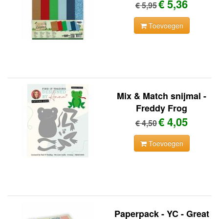
€ 5,36
€ 5,95
Toevoegen
Mix & Match snijmal -
Freddy Frog
€ 4,05
€ 4,50
Toevoegen
Paperpack - YC - Great