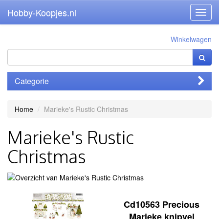
Hobby-Koopjes.nl
Toggl
navig
Winkelwagen
Categorie
Home
Marieke's Rustic Christmas
Marieke's Rustic
Christmas
Cd10563 Precious
Marieke knipvel