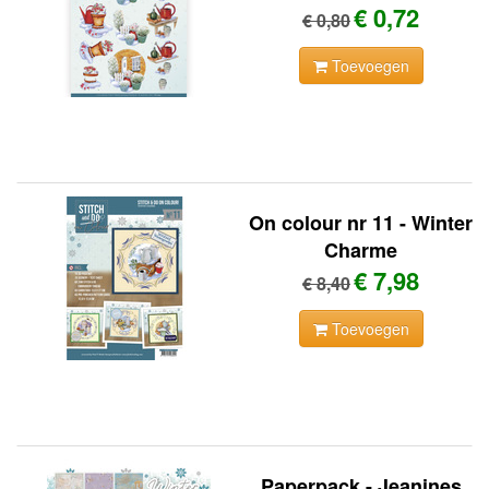
€ 0,72
€ 0,80
Toevoegen
On colour nr 11 - Winter
Charme
€ 7,98
€ 8,40
Toevoegen
Paperpack - Jeanines