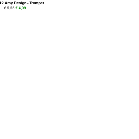
2 Amy Design - Trompet
€ 5,55
€ 4,99