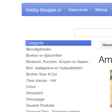
Hobby-Koopjes.nl
Gastenboek
Weblog
Categorie
Home
Benodigdheden
Boeken en tijdschriften
Amy
Borduren, Punchen, Knopen en Naaien
Brei- haakgarens en haakpakketten
Brother Scan N Cut
Clear stamps - Inkt
Cricut
Decopatch
Decoupage
Deutsch Produkte
Diamond Dotz - Diamond painting