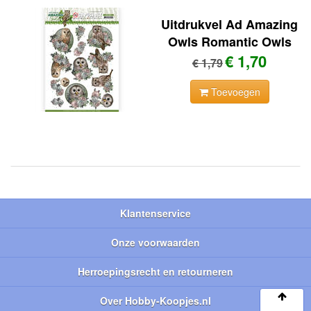
Uitdrukvel Ad Amazing
Owls Romantic Owls
€ 1,70
€ 1,79
Toevoegen
Klantenservice
Onze voorwaarden
Herroepingsrecht en retourneren
Over Hobby-Koopjes.nl