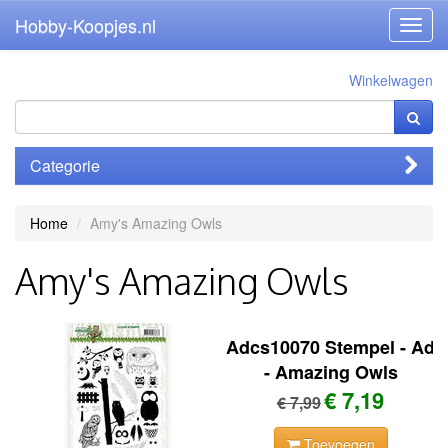
Hobby-Koopjes.nl
Toggl
navig
Winkelwagen
Categorie
Home
Amy's Amazing Owls
Amy's Amazing Owls
Adcs10070 Stempel - Ad
- Amazing Owls
€ 7,19
€ 7,99
Toevoegen