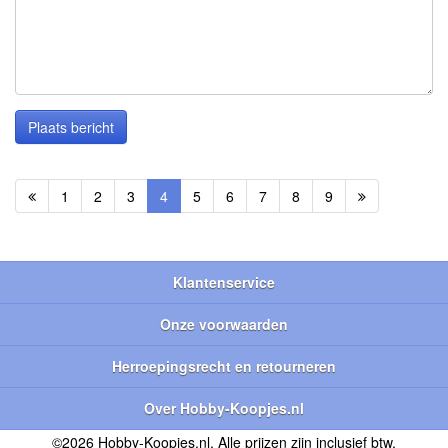
Plaats bericht
1
2
3
4
5
6
7
8
9
Klantenservice
Onze voorwaarden
Herroepingsrecht en retourneren
Over Hobby-Koopjes.nl
©2026 Hobby-Koopjes.nl. Alle prijzen zijn inclusief btw.