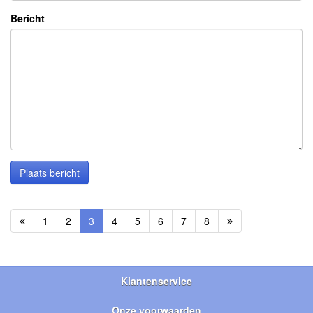
Bericht
Plaats bericht
1
2
3
4
5
6
7
8
Klantenservice
Onze voorwaarden